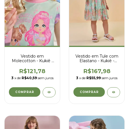
Vestido em
Vestido em Tule com
Molecotton - Kukiê -
Elastano - Kukiê -
95575
95543
R$121,78
R$167,98
3
x de
R$40,59
sem juros
3
x de
R$55,99
sem juros
COMPRAR
COMPRAR