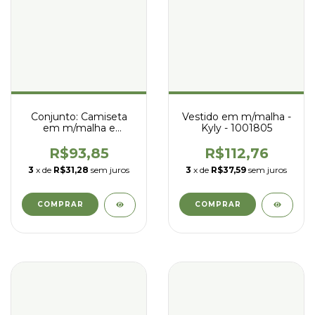
Conjunto: Camiseta
Vestido em m/malha -
em m/malha e
Kyly - 1001805
bermuda em
moletom s/ felpa - kyly
R$93,85
R$112,76
- 1002249
3
x de
R$31,28
sem juros
3
x de
R$37,59
sem juros
COMPRAR
COMPRAR