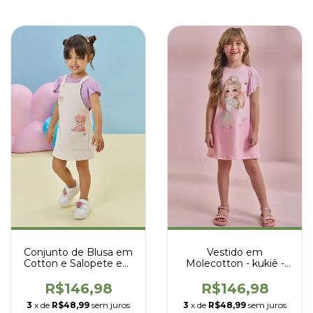
Conjunto de Blusa em
Vestido em
Cotton e Salopete em
Molecotton - kukiê -
Moletom Linho sem
96534
Pelúcia - Kukiê - 95246
R$146,98
R$146,98
3
x de
R$48,99
sem juros
3
x de
R$48,99
sem juros