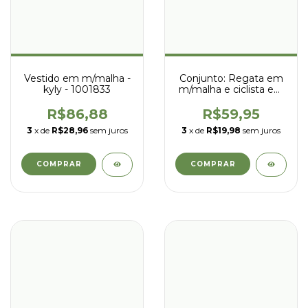
Vestido em m/malha -
Conjunto: Regata em
kyly - 1001833
m/malha e ciclista em
cotton 4 - kyly -
1001813
R$86,88
R$59,95
3
x de
R$28,96
sem juros
3
x de
R$19,98
sem juros
COMPRAR
COMPRAR