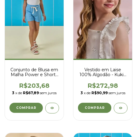
Conjunto de Blusa em
Vestido em Laise
Malha Power e Shorts
100% Algodão - Kukiê
em Linho Santorine -
- 93687
Kukiê - 95870
R$203,68
R$272,98
3
x de
R$67,89
sem juros
3
x de
R$90,99
sem juros
COMPRAR
COMPRAR