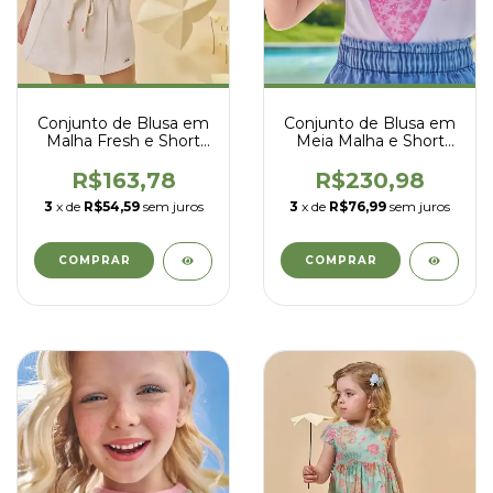
Conjunto de Blusa em
Conjunto de Blusa em
Malha Fresh e Short
Meia Malha e Short
Saia em Moletom sem
Saia em Jeans com
Pelúcia - Kukiê - 94783
Elastano - Kukiê -
R$163,78
R$230,98
97132
3
x de
R$54,59
sem juros
3
x de
R$76,99
sem juros
COMPRAR
COMPRAR