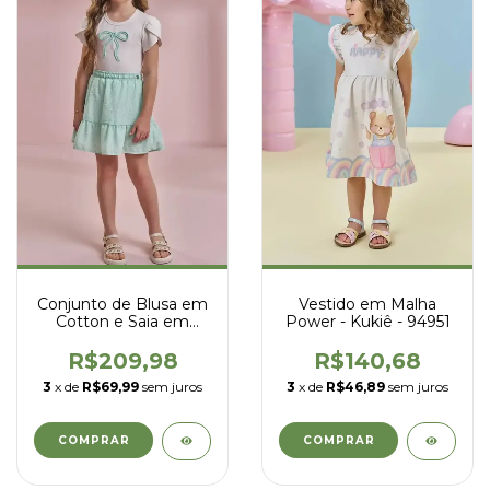
Conjunto de Blusa em
Vestido em Malha
Cotton e Saia em
Power - Kukiê - 94951
Tricoline Listrado -
Kukiê - 96431
R$209,98
R$140,68
3
x de
R$69,99
sem juros
3
x de
R$46,89
sem juros
COMPRAR
COMPRAR