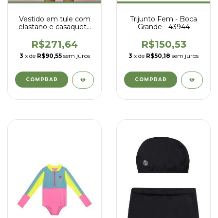
Vestido em tule com
Trijunto Fem - Boca
elastano e casaqueto
Grande - 43944
em cotton - kukiê -
92145
R$271,64
R$150,53
3
x de
R$90,55
sem juros
3
x de
R$50,18
sem juros
COMPRAR
COMPRAR