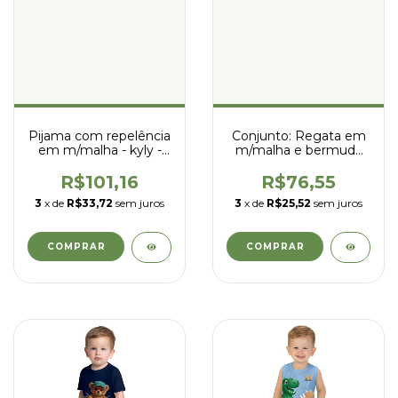
Pijama com repelência
Conjunto: Regata em
em m/malha - kyly -
m/malha e bermuda
1001965
em microfibra - Kyly -
1001885
R$101,16
R$76,55
3
x de
R$33,72
sem juros
3
x de
R$25,52
sem juros
COMPRAR
COMPRAR