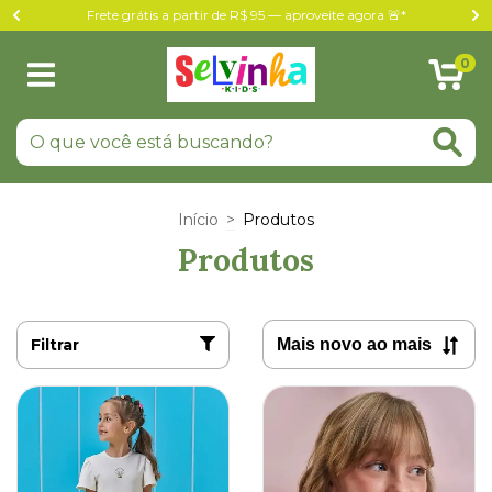
Frete grátis a partir de R$ 95 — aproveite agora 🚨*
0
Início
>
Produtos
Produtos
Filtrar