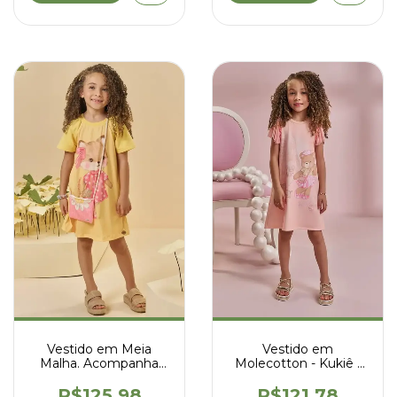
Vestido em Meia
Vestido em
Malha. Acompanha
Molecotton - Kukiê -
Bolsa - Kukiê - 94786
96519
R$125,98
R$121,78