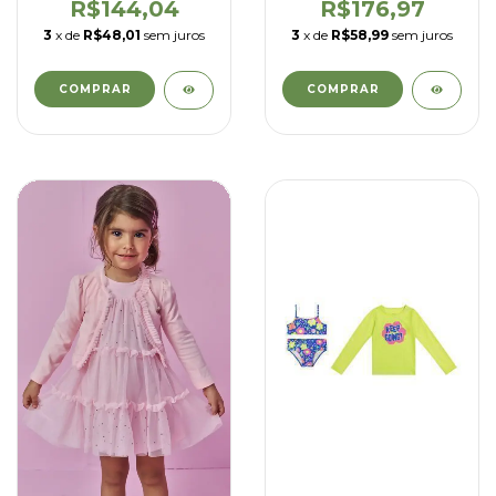
de algodão - kukiê -
kukiê - 92986
R$144,04
R$176,97
93672
3
x de
R$48,01
sem juros
3
x de
R$58,99
sem juros
COMPRAR
COMPRAR