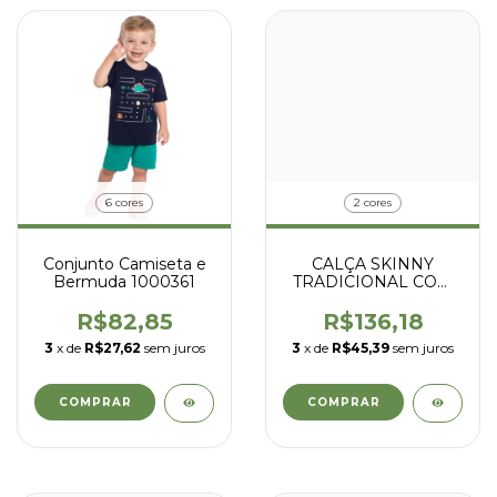
6 cores
2 cores
Conjunto Camiseta e
CALÇA SKINNY
Bermuda 1000361
TRADICIONAL COM
ELASTANO 6342
JEANS
R$82,85
R$136,18
3
x de
R$27,62
sem juros
3
x de
R$45,39
sem juros
COMPRAR
COMPRAR