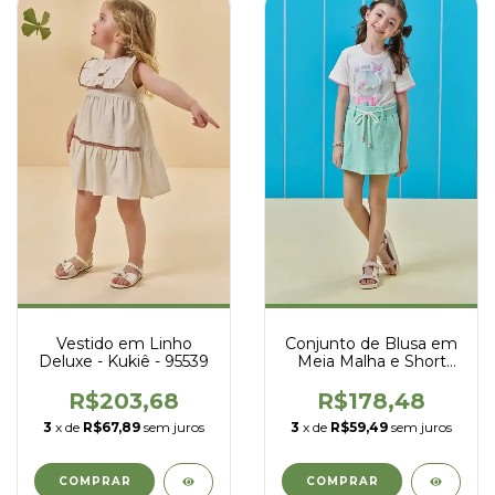
Vestido em Linho
Conjunto de Blusa em
Deluxe - Kukiê - 95539
Meia Malha e Short
Saia em Malha Waffle
- Kukiê - 96587
R$203,68
R$178,48
3
x de
R$67,89
sem juros
3
x de
R$59,49
sem juros
COMPRAR
COMPRAR