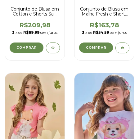
Conjunto de Blusa em
Conjunto de Blusa em
Cotton e Shorts Saia
Malha Fresh e Shorts
em Tricoline Listrado -
em Malha Waffle -
Kukiê - 97131
Kukiê - 94799
R$209,98
R$163,78
3
x de
R$69,99
sem juros
3
x de
R$54,59
sem juros
COMPRAR
COMPRAR