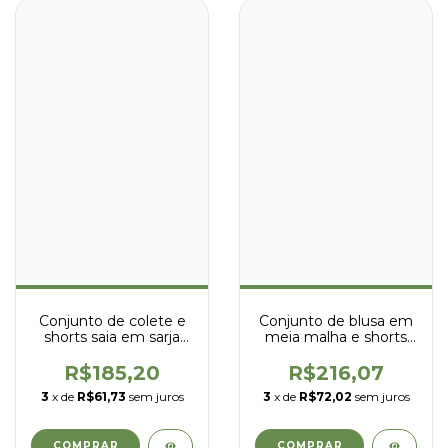
Conjunto de colete e
Conjunto de blusa em
shorts saia em sarja
meia malha e shorts
com elastano -kukiê -
em viscose - kukiê -
93889
93675
R$185,20
R$216,07
3
x de
R$61,73
sem juros
3
x de
R$72,02
sem juros
COMPRAR
COMPRAR