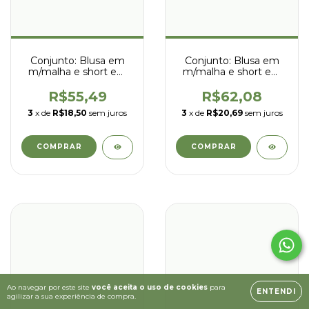
Conjunto: Blusa em
Conjunto: Blusa em
m/malha e short em
m/malha e short em
moletinho s/ felpa -
moletinho s/ felpa -
kyly - 1001778
kyly - 1001778
R$55,49
R$62,08
3
x de
R$18,50
sem juros
3
x de
R$20,69
sem juros
COMPRAR
COMPRAR
Ao navegar por este site
você aceita o uso de cookies
para
ENTENDI
agilizar a sua experiência de compra.