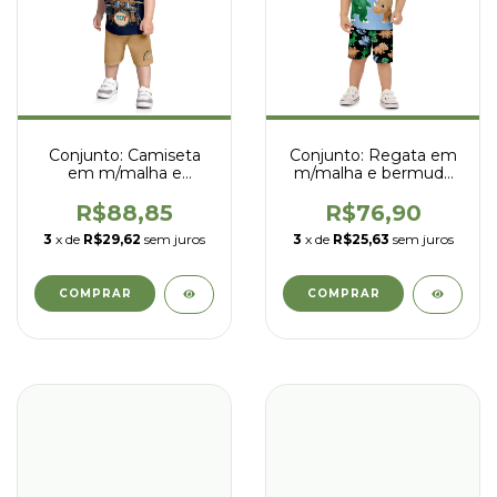
Conjunto: Camiseta
Conjunto: Regata em
em m/malha e
m/malha e bermuda
bermuda em
em nylon - kyly -
moletom s/ felpa -
1001866
R$88,85
R$76,90
Kyly - 1001869
3
x de
R$29,62
sem juros
3
x de
R$25,63
sem juros
COMPRAR
COMPRAR