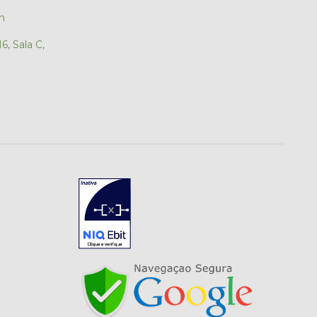
m
6, Sala C,