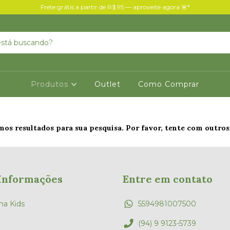
Frete grátis a partir de R$ 95 — aproveite agora 🚨*
Produtos
Outlet
Como Comprar
os resultados para sua pesquisa. Por favor, tente com outros 
Informações
Entre em contato
ha Kids
5594981007500
(94) 9 9123-5739