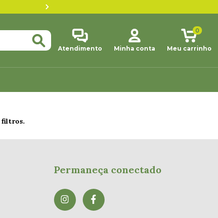
Até 3x sem juros pra co
0
Atendimento
Minha conta
Meu carrinho
filtros.
Permaneça conectado