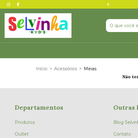
nta agora — pode acabar ⏰
Início
>
Acessórios
>
Meias
Não tem
Departamentos
Outras 
Produtos
Blog Selvin
Outlet
Contato