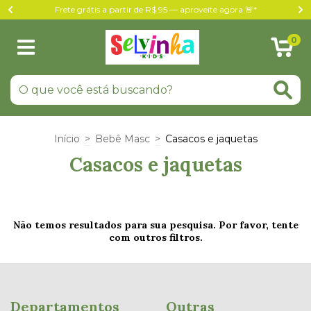
Frete grátis a partir de R$ 95 — aproveite agora 🚨*
0
Início
>
Bebê Masc
>
Casacos e jaquetas
Casacos e jaquetas
Não temos resultados para sua pesquisa. Por favor, tente
com outros filtros.
Departamentos
Outras