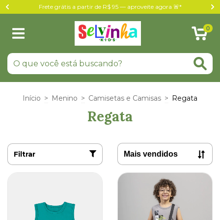
Frete grátis a partir de R$ 95 — aproveite agora 🚨*
0
Início
>
Menino
>
Camisetas e Camisas
>
Regata
Regata
Filtrar