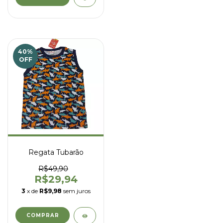
40
%
OFF
Regata Tubarão
R$49,90
R$29,94
3
x de
R$9,98
sem juros
COMPRAR