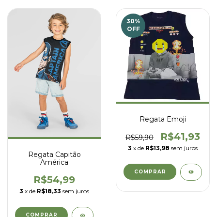
30
%
OFF
Regata Emoji
R$41,93
R$59,90
3
x de
R$13,98
sem juros
Regata Capitão
América
COMPRAR
R$54,99
3
x de
R$18,33
sem juros
COMPRAR