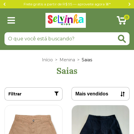
Frete grátis a partir de R$ 95 — aproveite agora 🚨*
0
Início
>
Menina
>
Saias
Saias
Filtrar