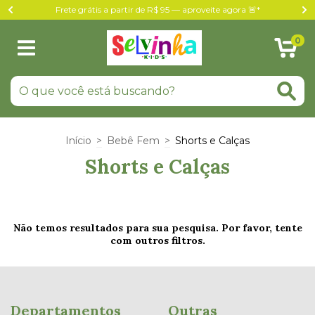
Frete grátis a partir de R$ 95 — aproveite agora 🚨*
0
Início
>
Bebê Fem
>
Shorts e Calças
Shorts e Calças
Não temos resultados para sua pesquisa. Por favor, tente
com outros filtros.
Departamentos
Outras